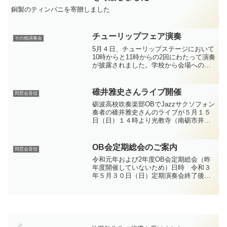
銅製のティンパニを寄贈しました
チューリップフェア演奏
その他演奏会
5月４日、チューリップステージにおいて
10時からと11時からの2回にわたって演奏
が披露されました。学校から会場への楽
器運搬に地元OBがトラックでお手伝いし
ました。
碓井雅史さんライブ開催
同窓会音信
砺波高校吹奏楽部OBでJazzサクソフォン
奏者の碓井雅史さんのライブが５月１５
日（日）１４時より光教寺（南砺市井波
１７３５）で開催されます。日本が誇
る！井波が誇る！世界的音楽家の碓井雅
史先生をお迎えして、寺子屋の一環とし
OB会定期総会のご案内
同窓会音信
て、碓井雅史先生のラ...
令和元年および2年度OB会定期総会（昨
年度開催していないため）日時 令和３
年５月３０日（日）定期演奏会終了後場
所 砺波市文化会館大ホール追伸令和３
年度OB会会費納入のお願い年会費 １口
３０００円（在学中の方は１０００円）
会員登録されたご住所...