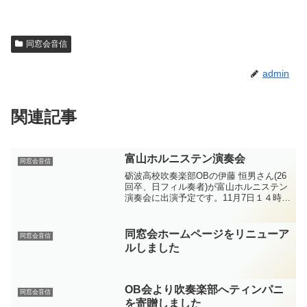
同窓会音信
admin
関連記事
富山ホルニステン演奏会
同窓会音信
砺波高校吹奏楽部OBの伊藤 恒男さん(26
回卒、日フィル奏者)が富山ホルニステン
演奏会に出演予定です。11月7日１４時か
らクロスランドおやべ セレナホールで
感染対策を施しての開催です。チケット
は無料です。ぜひお越し下さい。
同窓会ホームページをリニューア
同窓会音信
ルしました
OB会より吹奏楽部へティンパニ
同窓会音信
を寄贈しました