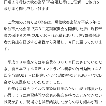
日頃より母校の吹奏楽部OB会活動等にご理解、ご協力を
賜り厚く御礼申し上げます。
ご承知のとおり当OB会は、母校吹奏楽部が平成５年に
砺波市文化会館で第３回定期演奏会を開催した折に現役部
員の保護者の中にOBがおられた縁もあり、現役部員保護
者の負担を軽減する趣旨から発足し、今日に至っておりま
す。
平成２８年度からは年会費を３０００円にさせていただ
き、新日本フィル首席コントラバス奏者の竹田勉氏（４３
回卒当部OB）らに指導いただく講師料などもあわせてOB
会から支援させていただきました。
近年はコロナウイルス感染症対策のため、現役部員たち
が思うように練習時間や発表の機会を持つことができない
状況が多く、現場でも試行錯誤しながらの取り組みが続い