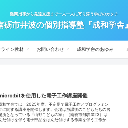
難関指導から発達支援まで一人一人に寄り添う学びのカタチ
南砺市井波の個別指導塾『成和学舎
ンライン教材
お問い合わせ
成和学舎のあゆみ
micro:bitを使用した電子工作講座開催
成和学舎では、2025年度、不定期で電子工作とプログラミン
グに関する講座を開催します。会場は放課後のこどもたちの居
場所となっている『山野こどもの家』（南砺市飛騨屋23）は
んだ付けを伴う電子部品をはんだ付けする作業を伴う工作か
ら、パソコンとマ...