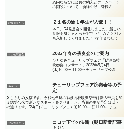
案内ならびに会費の納入とホームページ
の開設について 新緑の候、皆様方には
益々ご清栄のこととお慶び申し上げま
す。日頃より母校の吹奏楽部OB会活動等
にご理解、ご協力を賜り厚く御礼申し上
２１名の新１年生が入部！！
現役部員から
げます。 ご承知のとお...
本日、R4発足会を開催しました。新しい
制服を身にまとった1年生が、なんと21人
も入部してくれました！3学年合わせて53
名の大所帯はとても賑やかです♪
2023年春の演奏会のご案内
その他演奏会
◇となみチューリップフェア「砺波高校
吹奏楽コンサート」2023年5月4日
(木)10:00〜,11:00〜チューリップ公園ス
テージ◇「第33回定期演奏会」2023年5
月28日(日)14:00砺波市文化会館 大ホー
ル◇砺波地区吹奏楽祭2023年...
チューリップフェア演奏会等の予
ニュース
定
久しぶりの投稿です。令和七年度の砺波高校吹奏楽部は新入部員を加
え総勢45名で新たなスタートを切りました。当面の主な予定は以下
の通りです。5/4(日)チューリップフェア①10:00～ ②11:00～ チュー
リップステージ5/5(月)課題曲講習...
コロナ下での決断（朝日新聞記事
現役部員から
より）