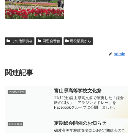
その他演奏会
同窓会音信
現役部員から
admin
関連記事
富山県高等学校文化祭
その他演奏会
11/12(土)富山県高文祭で演奏した「鎌倉
殿の13人」「アラジンメドレー」を
Facebookグループに公開しました。
定期総会開催のお知らせ
同窓会音信
砺波高等学校吹奏楽部OB会定期総会のご