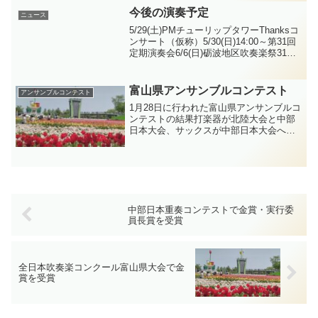
催後、13:00に音楽室で「お披露目会」を
今後の演奏予定
ニュース
おこないました...
5/29(土)PMチューリップタワーThanksコ
ンサート（仮称）5/30(日)14:00～第31回
定期演奏会6/6(日)砺波地区吹奏楽祭31回
定期演奏会ダウンロード
富山県アンサンブルコンテスト
アンサンブルコンテスト
1月28日に行われた富山県アンサンブルコ
ンテストの結果打楽器が北陸大会と中部
日本大会、サックスが中部日本大会への
出場を決めました！
中部日本重奏コンテストで金賞・実行委
員長賞を受賞
全日本吹奏楽コンクール富山県大会で金
賞を受賞