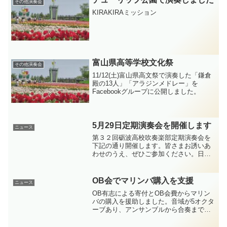
その他演奏会
KIRAKIRAミッション
富山県高等学校文化祭
その他演奏会
11/12(土)富山県高文祭で演奏した「鎌倉
殿の13人」「アラジンメドレー」を
Facebookグループに公開しました。
5月29日定期演奏会を開催します
ニュース
第３２回砺波高校吹奏楽部定期演奏会を
下記の通り開催します。皆さまお誘いあ
わせのうえ、ぜひご参加ください。日
時 令和４年５月２９日（日） １
４時００分開演（１３時３０分開場）場
所 砺波市文化会館 大ホール入場料
OB会でマリンバ購入を支援
ニュース
３００円2022砺波高校吹...
OB有志による寄付とOB会費からマリン
バの購入を援助しました。音域が5オクタ
ーブあり、アンサンブルから合奏まで幅
広い活用が期待できます。10月29日
（土）イオンモールとなみで演奏会を開