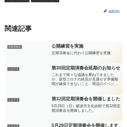
admin
関連記事
公開練習を実施
定期演奏会
定期演奏会に代わり公開練習を実施
第30回定期演奏会延期のお知らせ
ニュース
これまで様々な協議を重ねてきました
が、新型コロナの終息が見通せず準備期
間が確保できないこと、周辺のイベント
が中止や延期となっていることに鑑み、
ひとまず5/24(日)の開催は見送ることとし
ます。また、今後の状況を見ながら、延
第32回定期演奏会を開催しました
ニュース
期開催の可能性を模...
5月29日（日）砺波市文化会館で第32回定
期演奏会を開催しました。
5月29日定期演奏会を開催します
ニュース