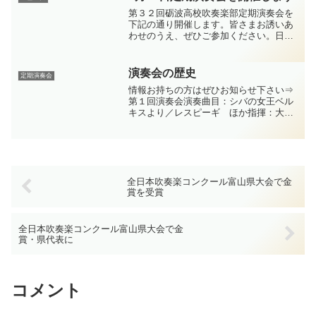
第３２回砺波高校吹奏楽部定期演奏会を
下記の通り開催します。皆さまお誘いあ
わせのうえ、ぜひご参加ください。日
時 令和４年５月２９日（日） １
４時００分開演（１３時３０分開場）場
所 砺波市文化会館 大ホール入場料
演奏会の歴史
定期演奏会
３００円2022砺波高校吹...
情報お持ちの方はぜひお知らせ下さい⇒
第１回演奏会演奏曲目：シバの女王ベル
キスより／レスピーギ ほか指揮：大坪
建、川合勝二部長：川辺秀一第２回演奏
会演奏曲目：交響曲第９番『新世界』／
ドヴォルザーク ほか指揮：松本和也部
長：宮田尚登第３回演奏会...
全日本吹奏楽コンクール富山県大会で金
賞を受賞
全日本吹奏楽コンクール富山県大会で金
賞・県代表に
コメント