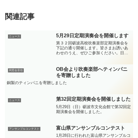
関連記事
5月29日定期演奏会を開催します
ニュース
第３２回砺波高校吹奏楽部定期演奏会を
下記の通り開催します。皆さまお誘いあ
わせのうえ、ぜひご参加ください。日
時 令和４年５月２９日（日） １
４時００分開演（１３時３０分開場）場
所 砺波市文化会館 大ホール入場料
OB会より吹奏楽部へティンパニ
同窓会音信
３００円2022砺波高校吹...
を寄贈しました
銅製のティンパニを寄贈しました
第32回定期演奏会を開催しました
ニュース
5月29日（日）砺波市文化会館で第32回定
期演奏会を開催しました。
富山県アンサンブルコンテスト
アンサンブルコンテスト
1月28日に行われた富山県アンサンブルコ