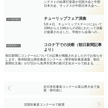
ンテストの結果打楽器が北陸大会と中部
日本大会、サックスが中部日本大会への
出場を決めました！
チューリップフェア演奏
その他演奏会
5月４日、チューリップステージにおいて
10時からと11時からの2回にわたって演奏
が披露されました。学校から会場への楽
器運搬に地元OBがトラックでお手伝いし
ました。
コロナ下での決断（朝日新聞記事
現役部員から
より）
朝日新聞にコンクールについての記事が掲載されましたのでお知らせ
します。第49回富山県吹奏楽コンクール（県学校吹奏楽連盟、朝日
新聞社主催）が17日から魚津市宮津の新川文化ホールで始まる。日
程は17、18、24、25日の4日間。中高では、少子化...
全日本吹奏楽コンクール富山県大会で金
賞・県代表に
北陸吹奏楽コンクールで銀賞