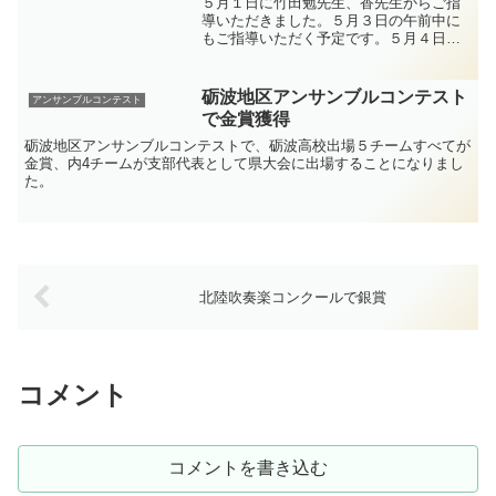
５月１日に竹田勉先生、香先生からご指
導いただきました。５月３日の午前中に
もご指導いただく予定です。５月４日に
チューリップフェアにてコンサートを行
います。１０時からと１１時からの２回
演奏しますので、是非お越しください。
砺波地区アンサンブルコンテスト
アンサンブルコンテスト
で金賞獲得
砺波地区アンサンブルコンテストで、砺波高校出場５チームすべてが
金賞、内4チームが支部代表として県大会に出場することになりまし
た。
北陸吹奏楽コンクールで銀賞
コメント
コメントを書き込む