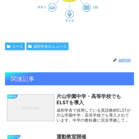
コース
成和学舎のニュース
admin
関連記事
片山学園中学・高等学校でも
中学生
ELSTを導入
成和学舎で採用している英語教材ELSTが
片山学園中学・高等学校でも導入されて
います。中学の教科書に完全準拠してい
ますので、教科書の単元に沿って単語や
文法、リスニングの練習ができるだけで
なくスピーキングをAI判定してもらえる
運動教室開催
ニュース