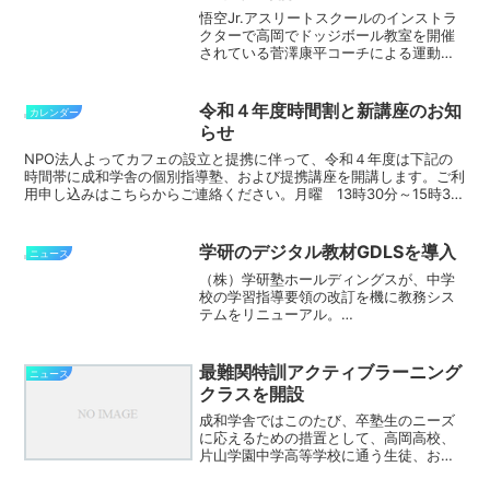
のが何よりの長所で...
悟空Jr.アスリートスクールのインストラ
クターで高岡でドッジボール教室を開催
されている菅澤康平コーチによる運動教
室を11月23日（祝）南砺市の山野交流セ
ンターで開催しました。
令和４年度時間割と新講座のお知
カレンダー
らせ
NPO法人よってカフェの設立と提携に伴って、令和４年度は下記の
時間帯に成和学舎の個別指導塾、および提携講座を開講します。ご利
用申し込みはこちらからご連絡ください。月曜 13時30分～15時30
分 よってカフェ（よりみちの駅） 16時30分～...
学研のデジタル教材GDLSを導入
ニュース
（株）学研塾ホールディングスが、中学
校の学習指導要領の改訂を機に教務シス
テムをリニューアル。
GDLS（GakkenDigital Learning
System）を開発しました。基本的な学習
の流れは、確認テストや理解度確認問
最難関特訓アクティブラーニング
ニュース
題、演習問題がP...
クラスを開設
成和学舎ではこのたび、卒塾生のニーズ
に応えるための措置として、高岡高校、
片山学園中学高等学校に通う生徒、およ
び砺波高校でトップクラスの成績を有し