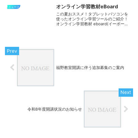
ている生徒のための最難関特訓クラスを
開設致します。勉強法の共有や課題の相
オンライン学習教材eBoard
ニュース
互解決、最難関レベルの応...
この夏おススメ！タブレットパソコンを
使ったオンライン学習ツールのご紹介！
オンライン学習教材 eboard(イーボード)
は、小中学校の学習内容をパソコン、タ
ブレット、スマートフォンなどで勉強で
きる教材です。《３つの特徴》１．イン
ターネット...
福野教室開講に伴う追加募集のご案内
令和8年度開講状況のお知らせ