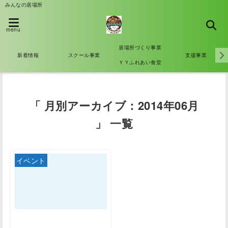
みんなの居場所
menu
居場所づくり事業
新着情報
スクール事業
支援事業
ＹＹふれあい食堂
「 月別アーカイブ：2014年06月
」 一覧
イベント