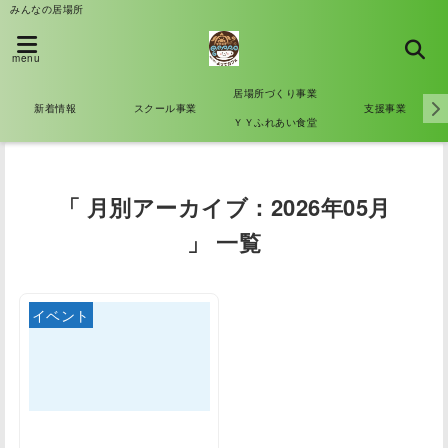
みんなの居場所
menu
居場所づくり事業
新着情報
スクール事業
支援事業
ＹＹふれあい食堂
「 月別アーカイブ：2026年05月
」 一覧
イベント