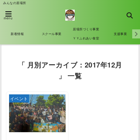
みんなの居場所
menu
居場所づくり事業
新着情報
スクール事業
支援事業
ＹＹふれあい食堂
「 月別アーカイブ：2017年12月
」 一覧
イベント