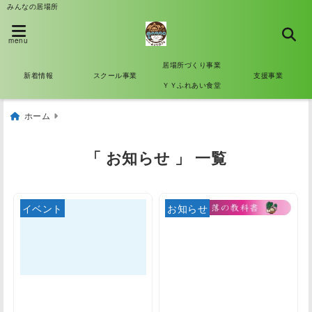
みんなの居場所
menu
居場所づくり事業
新着情報
スクール事業
支援事業
ＹＹふれあい食堂
ホーム
「 お知らせ 」 一覧
イベント
お知らせ