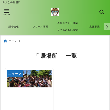
みんなの居場所
menu
居場所づくり事業
新着情報
スクール事業
支援事業
ＹＹふれあい食堂
ホーム
「 居場所 」 一覧
ニュース