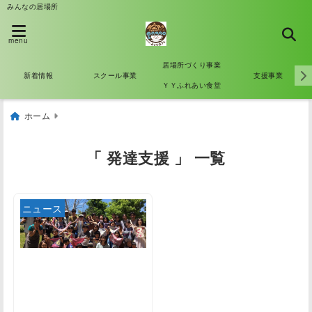
みんなの居場所
menu
居場所づくり事業
新着情報
スクール事業
支援事業
ＹＹふれあい食堂
ホーム
「 発達支援 」 一覧
ニュース